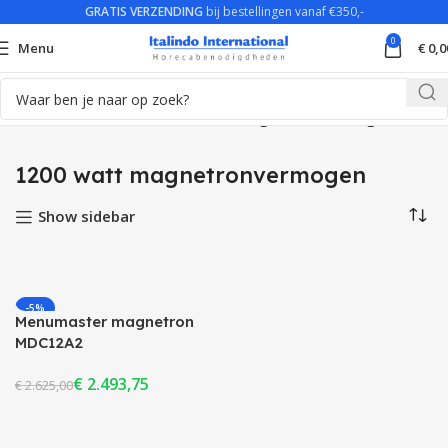
GRATIS VERZENDING
bij bestellingen vanaf €350,-
0
Menu
€
0,0
Home
Product Model
1200 watt magnetronvermogen
1200 watt magnetronvermogen
Show sidebar
-5%
Menumaster magnetron
UITVERKOCHT
MDC12A2
€
2.493,75
€
2.625,00