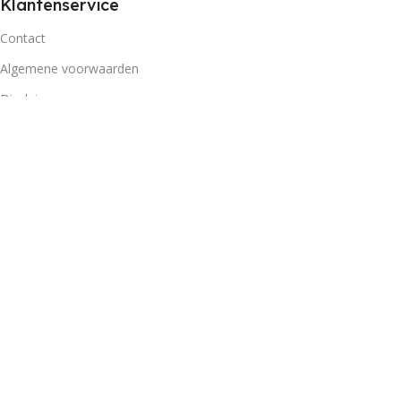
Klantenservice
Contact
Algemene voorwaarden
Disclaimer
Privacybeleid
Retourbeleid
Openingstijden
Maandag
09:00 - 18
Dinsdag
09:00 - 18
Woensdag
09:00 - 18
Donderdag
09:00 - 18
Vrijdag
09:00 - 18