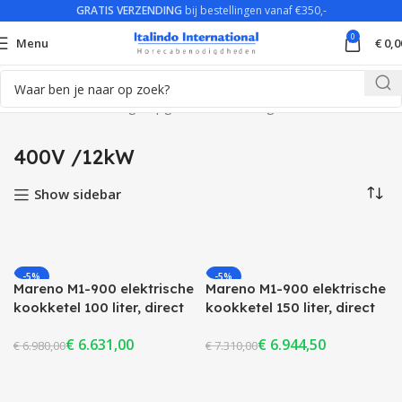
GRATIS VERZENDING
bij bestellingen vanaf €350,-
0
Menu
€
0,0
Home
Product Voltage opgenomen vermogen
400V /12kW
400V /12kW
Show sidebar
-5%
-5%
Mareno M1-900 elektrische
Mareno M1-900 elektrische
UITVERKOCHT
UITVERKOCHT
kookketel 100 liter, direct
kookketel 150 liter, direct
verhittings systeem, 80cm
verhittings systeem, 80cm
€
6.631,00
€
6.944,50
€
6.980,00
€
7.310,00