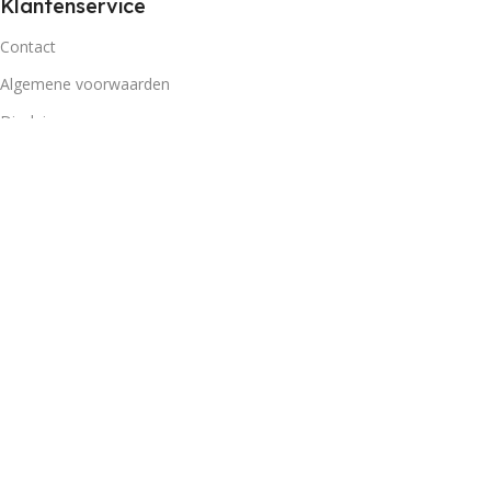
Klantenservice
Contact
Algemene voorwaarden
Disclaimer
Privacybeleid
Retourbeleid
Openingstijden
Maandag
09:00 - 18
Dinsdag
09:00 - 18
Woensdag
09:00 - 18
Donderdag
09:00 - 18
Vrijdag
09:00 - 18