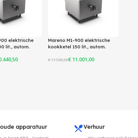
rwerking
Ovens & magnetrons
Terrasverwarmers
Vacumeermachines
 & Suikerspin
Voedselbereiding
00 elektrische
Mareno M1-900 elektrische
Citruspers
0 lit., autom.
kookketel 150 lit., autom.
Ijsmachines
, indirect
stoomafvoer, indirect
.440,50
€
11.001,00
systeem, 80cm
verhittingssysteem, 80cm
€
11.580,00
Sapcentrifuges
Lees Verder
Broodsnijmachines
Slush & Milkshakes
oude apparatuur
Verhuur