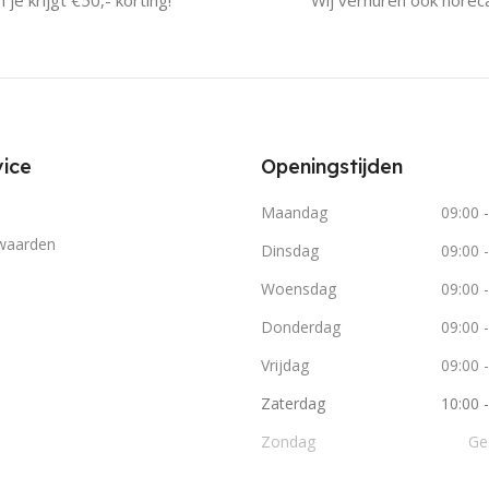
 je krijgt €50,- korting!
Wij verhuren ook horec
ice
Openingstijden
Maandag
09:00 
waarden
Dinsdag
09:00 
Woensdag
09:00 
Donderdag
09:00 
Vrijdag
09:00 
Zaterdag
10:00 
Zondag
Ge