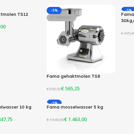
rwerking
an Winkelwagen
Toevoegen Aan Winkelwagen
Lees V
Ovens & magnetrons
-5%
-5%
Terrasverwarmers
tmolen TS12
Fama
UITVERKOCHT
UITV
Vacumeermachines
30kg
,00
 & Suikerspin
Voedselbereiding
€
475,0
Lees V
Citruspers
Ijsmachines
Sapcentrifuges
Broodsnijmachines
Fama gehaktmolen TS8
Slush & Milkshakes
€
565,25
€
595,00
Lees Verder
-5%
lwasser 10 kg
Fama mosselwasser 5 kg
UITVERKOCHT
847,75
€
1.463,00
€
1.540,00
an Winkelwagen
Lees Verder