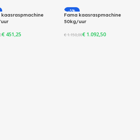
erder
Lees Verder
-5%
 kaasraspmachine
Fama kaasraspmachine
ERKOCHT
/uur
50kg/uur
€
451,25
€
1.092,50
0
€
1.150,00
erder
Toevoegen Aan Winkelwagen