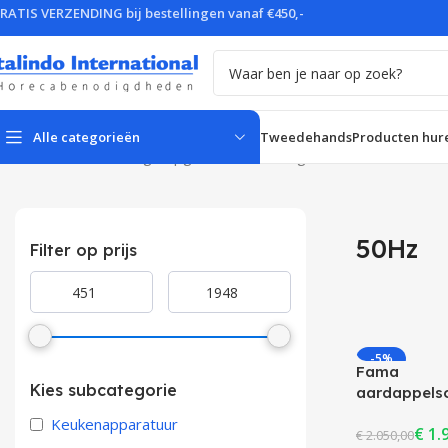
RATIS VERZENDING bij bestellingen vanaf €450,-
Alle categorieën
Tweedehands
Producten hur
Home
Product Voltage opgenomen vermogen
50Hz
Bak- & grillplaten
Bar- & 
50Hz
Filter op prijs
Friteuses
Groente
Kookketels
Mixers
-5%
Fama
Service & presentatie
Vaatwa
Kies subcategorie
aardappels
Bain-maries
Benod
kg
Keukenapparatuur
€
1.
€
2.050,00
Soepketels