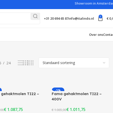
Showroom in Amsterd
0
€
0,
+31 20 694 65 87
info@italindo.nl
Over ons
Conta
ten
6
24
-5%
gehaktmolen TI22 –
Fama gehaktmolen TI22 –
ERKOCHT
UITVERKOCHT
400V
€
1.087,75
€
1.011,75
,00
€
1.065,00