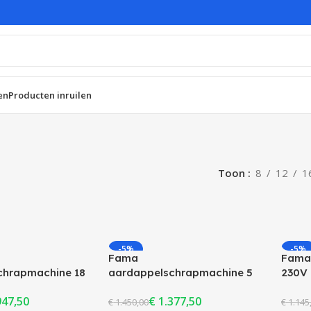
en
Producten inruilen
keukenblenders
Fornuizen & kookpla
Toon
8
12
1
snijders
Klein apparatuur
Broodroosters
Rijstkokers
-5%
-5%
Fama
Fama 
smachines
UITV
Voedsel verwarmen
chrapmachine 18
aardappelschrapmachine 5
230V
igdheden
kg
Wafels & crepes
947,50
€
1.377,50
€
1.450,00
€
1.145