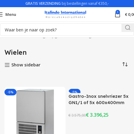
GRATIS VERZENDING
bij bestellingen vanaf €350,-
0
Menu
€
0,0
Home
Product Voltage opgenomen vermogen
Wielen
Wielen
Show sidebar
-5%
-5%
Gastro-Inox snelvriezer 5x
GN1/1 of 5x 600x400mm
€
3.396,25
€
3.575,00