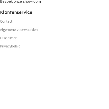
Bezoek onze showroom
Klantenservice
Contact
Algemene voorwaarden
Disclaimer
Privacybeleid
Retourbeleid
Openingstijden
Maandag
09:00 - 18
Dinsdag
09:00 - 18
Woensdag
09:00 - 18
Donderdag
09:00 - 18