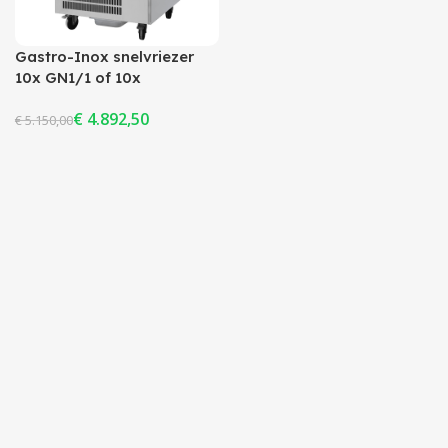
Gastro-Inox snelvriezer
10x GN1/1 of 10x
600x400mm
€
4.892,50
€
5.150,00